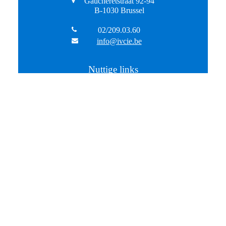
Gaucheretstraat 92-94
B-1030 Brussel
02/209.03.60
info@ivcie.be
Nuttige links
Aangifte verpakkingen
Preventieplannen
Transportmeldingen
Privacy Statement
Nieuwsbrief
U kan zich hier inschrijven om onze
nieuwsbrief te ontvangen.